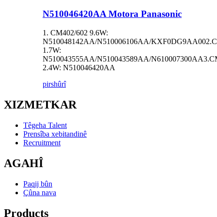
N510046420AA Motora Panasonic
1. CM402/602 9.6W:
N510048142AA/N510006106AA/KXF0DG9AA002.C
1.7W:
N510043555AA/N510043589AA/N610007300AA3.C
2.4W: N510046420AA
pirs
hûrî
XIZMETKAR
Têgeha Talent
Prensîba xebitandinê
Recruitment
AGAHÎ
Paqij bûn
Çûna nava
Products