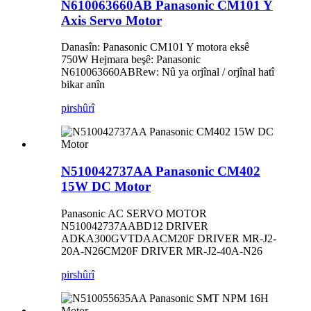
N610063660AB Panasonic CM101 Y
Axis Servo Motor
Danasîn: Panasonic CM101 Y motora eksê
750W Hejmara beşê: Panasonic
N610063660ABRew: Nû ya orjînal / orjînal hatî
bikar anîn
pirs
hûrî
N510042737AA Panasonic CM402
15W DC Motor
Panasonic AC SERVO MOTOR
N510042737AABD12 DRIVER
ADKA300GVTDAACM20F DRIVER MR-J2-
20A-N26CM20F DRIVER MR-J2-40A-N26
pirs
hûrî