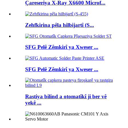
Çareseriya X-Ray X6600 Microf...
Zehfkirina pêla hilbijartî (S...
SFG Pelê Zêmkirî ya Xweser ...
SFG Pelê Zêmkirî ya Xweser ...
Rastiya bilind a otomatîkî ji ber vê
yekê ...