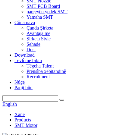
SMT Nozzle
SMT PCB Board
parçeyên yedek SMT
Yamaha SMT
Çûna nava
Çanda Şirketa
Avantaja me
Şirketa Style
Şehade
Dost
Download
Tevlî me bibin
Têgeha Talent
Prensîba xebitandinê
Recruitment
Nûçe
Paqij bûn
English
Xane
Products
SMT Motor