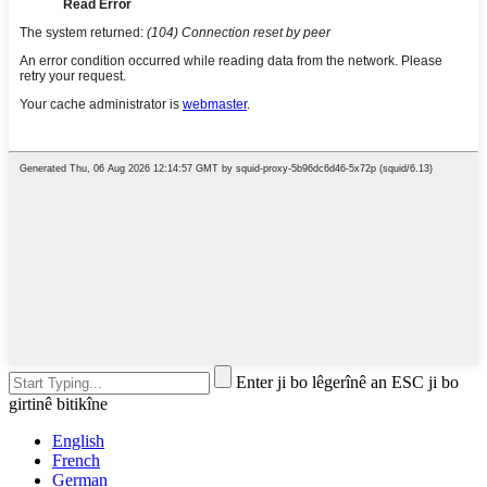
Enter ji bo lêgerînê an ESC ji bo
girtinê bitikîne
English
French
German