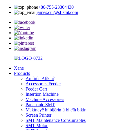
+86-755-23304430
james.cui@sf-smt.com
Xane
Products
Amûrên Alîkarî
Accessories Feeder
Feeder Cart
Insertion Machine
Machine Accessories
Panasonic SMT
Makîneyê hilbijêrin û bi cîh bikin
Screen Printer
SMT Maintenance Consumables
SMT Motor