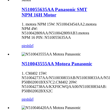
N510055635AA Panasonic SMT
NPM 16H Motor
1. motora NPM 15W: N510043454AA2.motora
NPM 4W:
N510042809AA/N510042809AB3.motora
NPM 16 PIN: N510055635AA
pirs
hûrî
N510043555AA Motora Panasonic
1. CM402 15W:
N510042737AA/N510030833AB/N510030833AA/N5
P50B02001BXS7C2.CM402 20W:
N510042738AA/KXF0CWQAA00/N510030834AB:
P50B02002BXS2C
pirs
hûrî