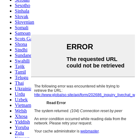
Sesotho
Sinhala
Slovak
Slovenian
Somali
Samoan
Scots Gaelic
Shona
Sindhi
Sundanese
Swahili
Tajik
Tamil
Telugu
Thai
Ukrainian
Urdu
Uzbek
Vietnamese
Welsh
Xhosa
Yiddish
Yoruba
Zulu