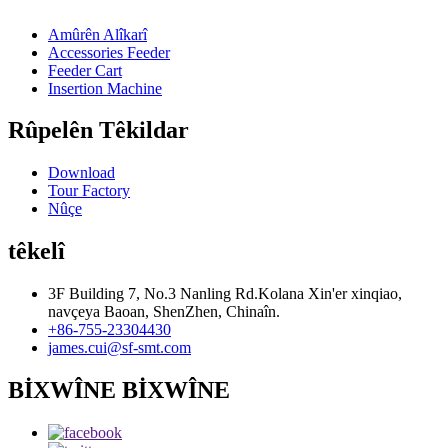
Amûrên Alîkarî
Accessories Feeder
Feeder Cart
Insertion Machine
Rûpelên Têkildar
Download
Tour Factory
Nûçe
têkelî
3F Building 7, No.3 Nanling Rd.Kolana Xin'er xinqiao,
navçeya Baoan, ShenZhen, Chinaîn.
+86-755-23304430
james.cui@sf-smt.com
BİXWÎNE BİXWÎNE