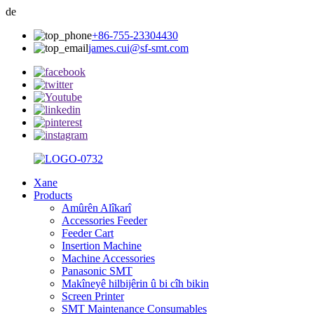
de
+86-755-23304430
james.cui@sf-smt.com
Xane
Products
Amûrên Alîkarî
Accessories Feeder
Feeder Cart
Insertion Machine
Machine Accessories
Panasonic SMT
Makîneyê hilbijêrin û bi cîh bikin
Screen Printer
SMT Maintenance Consumables