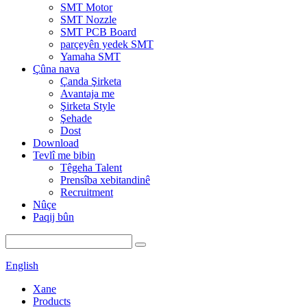
SMT Motor
SMT Nozzle
SMT PCB Board
parçeyên yedek SMT
Yamaha SMT
Çûna nava
Çanda Şirketa
Avantaja me
Şirketa Style
Şehade
Dost
Download
Tevlî me bibin
Têgeha Talent
Prensîba xebitandinê
Recruitment
Nûçe
Paqij bûn
English
Xane
Products